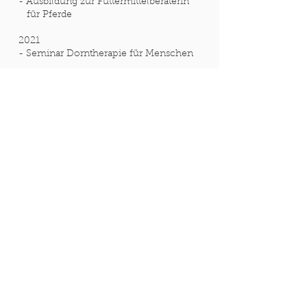
- Ausbildung zur Futtermittelberaterin
für Pferde
2021
- Seminar Dorntherapie für Menschen
2020 - 2022
- Ausbildung zur
Tierphysiotherapeutin,
Dorntherapeutin und
Lymphologin
- Erfolgreiche Prüfung im Mai 2022
beim Berufsverband TPVD e. V.